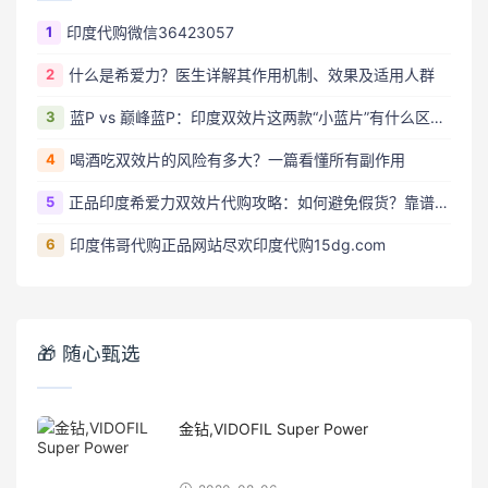
1
印度代购微信36423057
2
什么是希爱力？医生详解其作用机制、效果及适用人群
3
蓝P vs 巅峰蓝P：印度双效片这两款“小蓝片”有什么区别？
4
喝酒吃双效片的风险有多大？一篇看懂所有副作用
5
正品印度希爱力双效片代购攻略：如何避免假货？靠谱渠道全解析
6
印度伟哥代购正品网站尽欢印度代购15dg.com
🎁 随心甄选
金钻,VIDOFIL Super Power