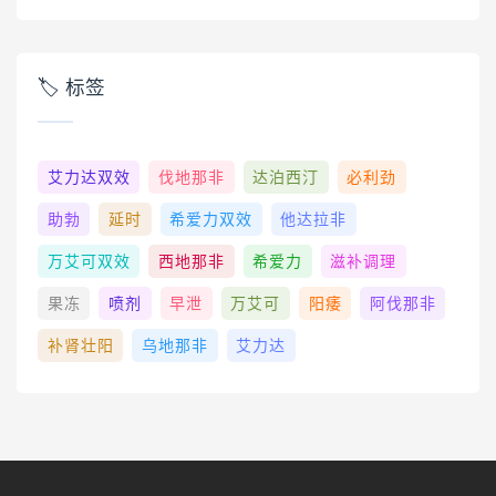
🏷 标签️
艾力达双效
伐地那非
达泊西汀
必利劲
助勃
延时
希爱力双效
他达拉非
万艾可双效
西地那非
希爱力
滋补调理
果冻
喷剂
早泄
万艾可
阳痿
阿伐那非
补肾壮阳
乌地那非
艾力达